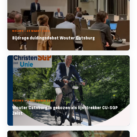
NIEUWS - 23 MAART 2022
Bijdrage duidingsdebat Wouter Catsburg
NIEUWS - 17 DECEMBER 2021
Wouter Catsburg is gekozen als lijsttrekker CU-SGP
Zeist