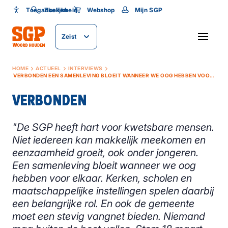
Toegankelijkheid
Toegankelijkheid
Zoeken
Webshop
Mijn SGP
Lettergrootte
Zeist
SLUITEN
HOME
ACTUEEL
INTERVIEWS
VERBONDEN EEN SAMENLEVING BLOEIT WANNEER WE OOG HEBBEN VOOR ELKAAR
VERBONDEN
"De SGP heeft hart voor kwetsbare mensen.
Niet iedereen kan makkelijk meekomen en
eenzaamheid groeit, ook onder jongeren.
Een samenleving bloeit wanneer we oog
hebben voor elkaar. Kerken, scholen en
maatschappelijke instellingen spelen daarbij
een belangrijke rol. En ook de gemeente
moet een stevig vangnet bieden. Niemand